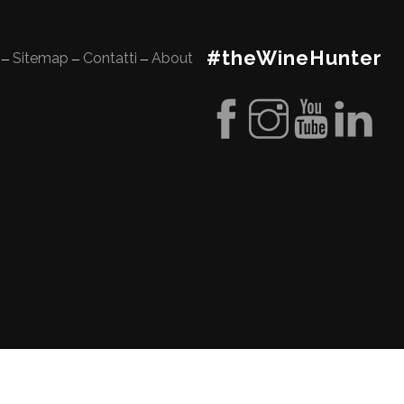
#theWineHunter
Sitemap
Contatti
About
—
—
—