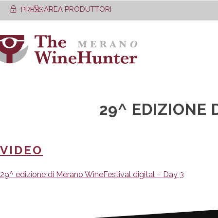
Skip
AREA PRODUTTORI
PRESS
to
content
29^ EDIZIONE 
VIDEO
Navigazione
29^ edizione di Merano WineFestival digital – Day 3
articoli