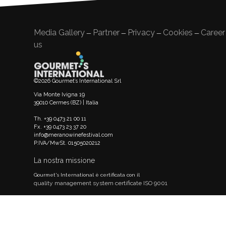
Media Gallery
Partner
Privacy
Cookies
Career
—
—
—
—
us
©2026 Gourmet’s International Srl
Via Monte Ivigna 19
39010 Cermes (BZ) | Italia
Th. +39 0473 21 00 11
Fx. +39 0473 23 37 20
info@meranowinefestival.com
P.IVA/MwSt. 01505020212
La nostra missione
Gourmet's International è certificata con il
quality management system certificate ISO 9001