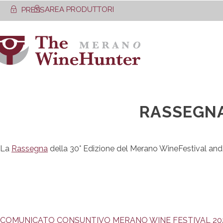
Skip
AREA PRODUTTORI
PRESS
to
content
RASSEGNA
La
Rassegna
della 30° Edizione del Merano WineFestival and
Navigazione
COMUNICATO CONSUNTIVO MERANO WINE FESTIVAL 20