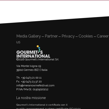
articoli
Media Gallery
Partner
Privacy
Cookies
Career
—
—
—
—
us
©2026 Gourmet’s International Srl
Via Monte Ivigna 19
39010 Cermes (BZ) | Italia
Th. +39 0473 21 00 11
Fx. +39 0473 23 37 20
info@meranowinefestival.com
P.IVA/MwSt. 01505020212
La nostra missione
Gourmet's International è certificata con il
quality management system certificate ISO 9001