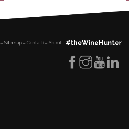
#theWineHunter
Sitemap
Contatti
About
—
—
—