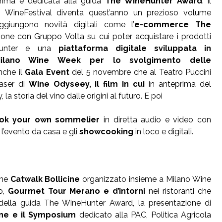
prima è dedicata alla guida
The WineHunter Award
: il
no WineFestival diventa quest’anno un prezioso volume
giungono novità digitali come l’
e-commerce The
ione con Gruppo Volta su cui poter acquistare i prodotti
Hunter e una
piattaforma digitale sviluppata in
Milano Wine Week
per lo svolgimento delle
nche il
Gala Event
del 5 novembre che al Teatro Puccini
easer di
Wine Odyseey, il film in cui
in
anteprima del
a storia del vino dalle origini al futuro. E poi
ok your own sommelier
in diretta audio e video con
l’evento da casa e gli
showcooking
in loco e digitali.
ome
Catwalk Bollicine
organizzato insieme a Milano Wine
o,
Gourmet Tour Merano e d’intorni
nei ristoranti che
i della guida The WineHunter Award, la presentazione di
ine e il Symposium
dedicato alla PAC, Politica Agricola