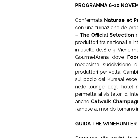
PROGRAMMA 6-10 NOVEM
Confermata
Naturae et 
con una turnazione dei prod
– The Official Selection
n
produttori tra nazionali e i
in quelle del’8 e 9. Viene m
GourmetArena dove
Foo
medesima suddivisione de
produttori per volta. Cam
sul podio del Kursaal esce 
nelle lounge degli hotel
permetta ai visitatori di in
anche
Catwalk Champag
famose al mondo tornano in
GUIDA THE WINEHUNTER 