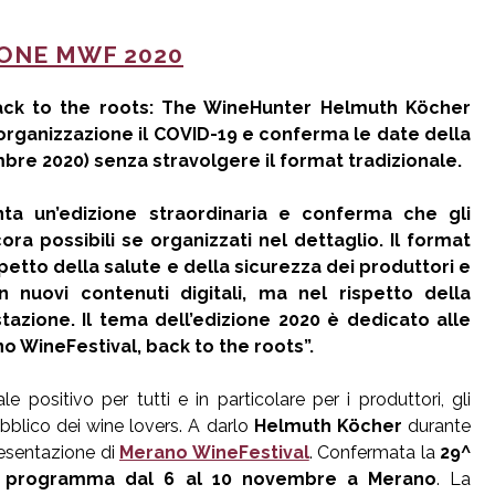
IONE MWF 2020
ack to the roots: The WineHunter Helmuth Köcher
organizzazione il COVID-19 e conferma le date della
bre 2020) senza stravolgere il format tradizionale.
a un’edizione straordinaria e conferma che gli
ora possibili se organizzati nel dettaglio. Il format
spetto della salute e della sicurezza dei produttori e
n nuovi contenuti digitali, ma nel rispetto della
tazione. Il tema dell’edizione 2020 è dedicato alle
ano WineFestival, back to the roots”.
 positivo per tutti e in particolare per i produttori, gli
ubblico dei wine lovers. A darlo
Helmuth Köcher
durante
esentazione di
Merano WineFestival
. Confermata la
29^
in programma
dal 6 al 10 novembre a Merano
. La