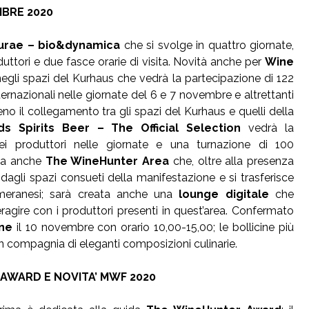
BRE 2020
Purae – bio&dynamica
che si svolge in quattro giornate,
uttori e due fasce orarie di visita. Novità anche per
Wine
egli spazi del Kurhaus che vedrà la partecipazione di 122
nternazionali nelle giornate del 6 e 7 novembre e altrettanti
eno il collegamento tra gli spazi del Kurhaus e quelli della
ds Spirits Beer – The Official Selection
vedrà la
i produttori nelle giornate e una turnazione di 100
bia anche
The WineHunter Area
che, oltre alla presenza
dagli spazi consueti della manifestazione e si trasferisce
 meranesi; sarà creata anche una
lounge digitale
che
teragire con i produttori presenti in quest’area. Confermato
ne
il 10 novembre con orario 10,00-15,00; le bollicine più
 compagnia di eleganti composizioni culinarie.
AWARD E NOVITA’ MWF 2020