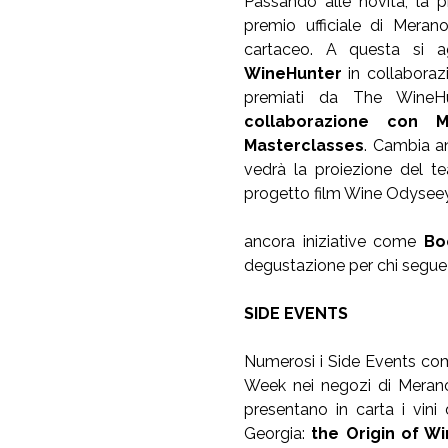
Passando alle novità, la 
premio ufficiale di Mera
cartaceo. A questa si ag
WineHunter
in collaboraz
premiati da The Wine
collaborazione con 
Masterclasses
. Cambia a
vedrà la proiezione del t
progetto film Wine Odyseey, l
ancora iniziative come
Bo
degustazione per chi segue 
SIDE EVENTS
Numerosi i Side Events c
Week nei negozi di Meran
presentano in carta i vin
Georgia:
the Origin of W