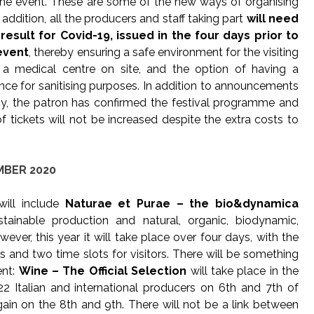
 the event. These are some of the new ways of organising
addition, all the producers and staff taking part
will need
result for Covid-19, issued in the four days prior to
event
, thereby ensuring a safe environment for the visiting
e a medical centre on site, and the option of having a
nce for sanitising purposes. In addition to announcements
cy, the patron has confirmed the festival programme and
f tickets will not be increased despite the extra costs to
MBER 2020
will include
Naturae et Purae – the bio&dynamica
ainable production and natural, organic, biodynamic,
ver, this year it will take place over four days, with the
ts and two time slots for visitors. There will be something
ent:
Wine – The Official Selection
will take place in the
22 Italian and international producers on 6th and 7th of
n on the 8th and 9th. There will not be a link between