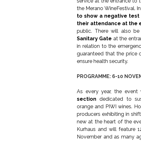
service at the entrance to
the Merano WineFestival. In 
to show a negative test 
their attendance at the 
public. There will also b
Sanitary Gate
at the entra
in relation to the emergen
guaranteed that the price o
ensure health security.
PROGRAMME: 6-10 NOVE
As every year, the event 
section
dedicated to sust
orange and PIWI wines. Howe
producers exhibiting in shif
new at the heart of the ev
Kurhaus and will feature 1
November and as many agai