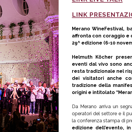
LINK PRESENTAZ
Merano WineFestival, b
affronta con coraggio e 
29^ edizione (6-10 novem
Helmuth Köcher present
eventi dal vivo sono anc
resta tradizionale nel ri
dei visitatori anche co
tradizione della manifes
origini e intitolato “Mer
Da Merano arriva un segnale
operatori del settore e il p
la conferenza stampa di pr
edizione dell’evento, 