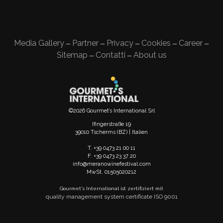
Media Gallery
Partner
Privacy
Cookies
Career
—
—
—
—
—
Sitemap
Contatti
About us
—
—
©2026 Gourmet’s International Srl
Ifingerstraße 19
39010 Tscherms (BZ) | Italien
T. +39 0473 21 00 11
F. +39 0473 23 37 20
info@meranowinefestival.com
MwSt. 01505020212
Gourmet's International ist zertifiziert mit
quality management system certificate ISO 9001