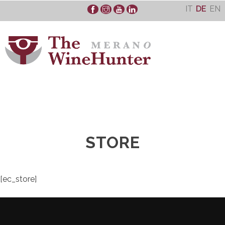
Skip
IT
DE
EN
to
content
STORE
[ec_store]