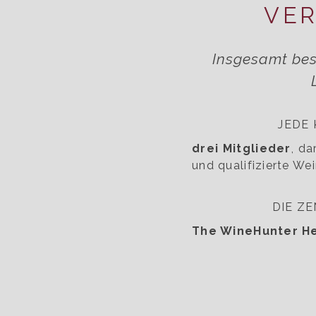
VE
Insgesamt bes
JEDE
drei Mitglieder
, da
und qualifizierte Wei
DIE Z
The WineHunter H