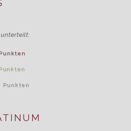
S
nterteilt:
 Punkten
 Punkten
0 Punkten
ATINUM