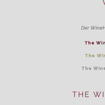
Der WineH
The Wi
The Wi
The Win
THE W