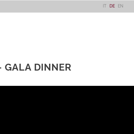
IT
DE
EN
– GALA DINNER