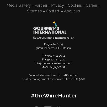
Media Gallery
Partner
Privacy
Cookies
Career
—
—
—
—
—
Sitemap
Contatti
About us
—
—
©2026 Gourmet’s International Srl
Ifingerstraße 19
39010 Tscherms (BZ) | Italien
T. +39 0473 21 00 11
F. +39 0473 23 37 20
info@meranowinefestival.com
MwSt. 01505020212
Gourmet's International ist zertifiziert mit
quality management system certificate ISO 9001
#theWineHunter