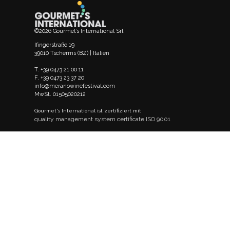
©2026 Gourmet’s International Srl
Ifingerstraße 19
39010 Tscherms (BZ) | Italien
T. +39 0473 21 00 11
F. +39 0473 23 37 20
info@meranowinefestival.com
MwSt. 01505020212
Gourmet's International ist zertifiziert mit
quality management system certificate ISO 9001