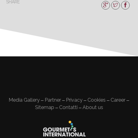
SHARE
Media Gallery
Partner
Privacy
Cookies
Career
—
—
—
—
—
Sitemap
Contatti
About us
—
—