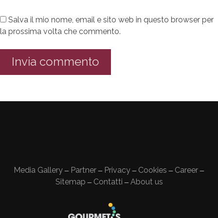
Salva il mio nome, email e sito web in questo browser per
la prossima volta che commento.
Media Gallery
Partner
Privacy
Cookies
Career
—
—
—
—
—
Sitemap
Contatti
About us
—
—