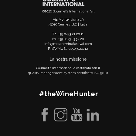
©2026 Gourmet’s International Srl
Via Monte Ivigna 19
39010 Cermes (BZ) | Italia
Th. +39 0473 21 00 11
Fx. +39 0473 23 37 20
info@meranowinefestival.com
P.IVA/MwSt. 01505020212
La nostra missione
Gourmet's International è certificata con il
quality management system certificate ISO 9001
#theWineHunter