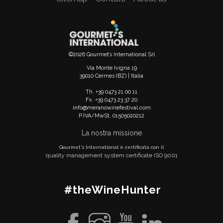
©2026 Gourmet’s International Srl
Via Monte Ivigna 19
39010 Cermes (BZ) | Italia
Th. +39 0473 21 00 11
Fx. +39 0473 23 37 20
info@meranowinefestival.com
P.IVA/MwSt. 01505020212
La nostra missione
Gourmet's International è certificata con il
quality management system certificate ISO 9001
#theWineHunter