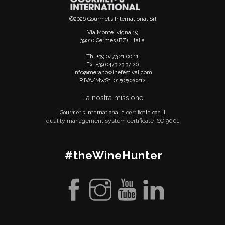
©2026 Gourmet’s International Srl
Via Monte Ivigna 19
39010 Cermes (BZ) | Italia
Th. +39 0473 21 00 11
Fx. +39 0473 23 37 20
info@meranowinefestival.com
P.IVA/MwSt. 01505020212
La nostra missione
Gourmet's International è certificata con il
quality management system certificate ISO 9001
#theWineHunter