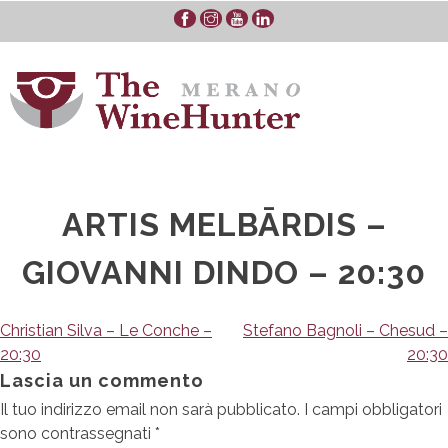
Skip
to
content
ARTIS MELBĀRDIS –
GIOVANNI DINDO – 20:30
Navigazione
Christian Silva – Le Conche –
Stefano Bagnoli – Chesud –
20:30
20:30
articoli
Lascia un commento
Il tuo indirizzo email non sarà pubblicato.
I campi obbligatori
sono contrassegnati
*