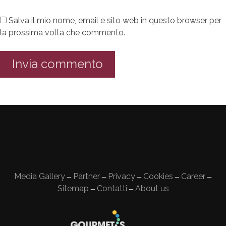
Salva il mio nome, email e sito web in questo browser per
la prossima volta che commento.
Media Gallery
Partner
Privacy
Cookies
Career
—
—
—
—
—
Sitemap
Contatti
About us
—
—