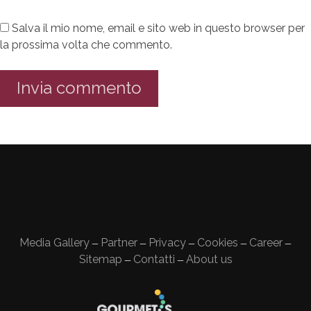
Salva il mio nome, email e sito web in questo browser per
la prossima volta che commento.
Media Gallery
Partner
Privacy
Cookies
Career
—
—
—
—
—
Sitemap
Contatti
About us
—
—