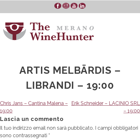
Skip
to
content
ARTIS MELBĀRDIS –
LIBRANDI – 19:00
Navigazione
Chris Jans – Cantina Malena –
Erik Schneider – LACINIO SRL
19:00
– 19:00
articoli
Lascia un commento
Il tuo indirizzo email non sarà pubblicato.
I campi obbligatori
sono contrassegnati
*