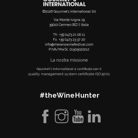
©2026 Gourmet’s International Srl
Via Monte Ivigna 19
39010 Cermes (BZ) | Italia
Th. +39 0473 21 00 11
Fx. +39 0473 23 37 20
info@meranowinefestival.com
P.IVA/MwSt. 01505020212
La nostra missione
Gourmet's International è certificata con il
quality management system certificate ISO 9001
#theWineHunter