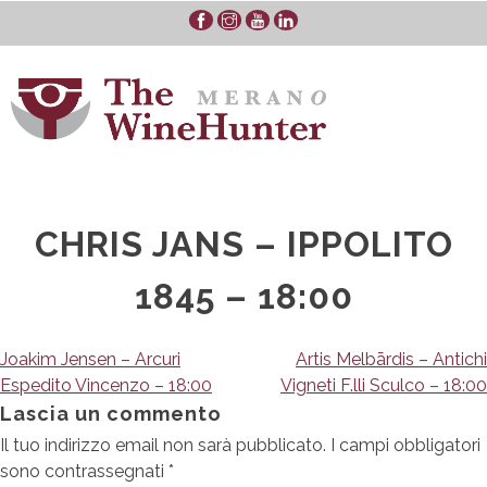
Skip
to
content
CHRIS JANS – IPPOLITO
1845 – 18:00
Navigazione
Joakim Jensen – Arcuri
Artis Melbārdis – Antichi
Espedito Vincenzo – 18:00
Vigneti F.lli Sculco – 18:00
articoli
Lascia un commento
Il tuo indirizzo email non sarà pubblicato.
I campi obbligatori
sono contrassegnati
*