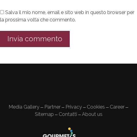
Salva il mio nome, email e sito web in questo browser per
la prossima volta che commento.
Media Gallery
Partner
Privacy
Cookies
Career
—
—
—
—
—
Sitemap
Contatti
About us
—
—