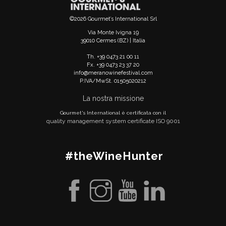
©2026 Gourmet’s International Srl
Via Monte Ivigna 19
39010 Cermes (BZ) | Italia
Th. +39 0473 21 00 11
Fx. +39 0473 23 37 20
info@meranowinefestival.com
P.IVA/MwSt. 01505020212
La nostra missione
Gourmet's International è certificata con il
quality management system certificate ISO 9001
#theWineHunter