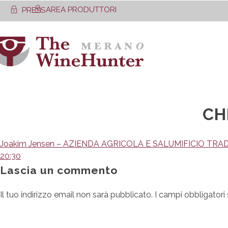
Skip
AREA PRODUTTORI
PRESS
to
content
CH
Navigazione
Joakim Jensen – AZIENDA AGRICOLA E SALUMIFICIO TR
20:30
articoli
Lascia un commento
Il tuo indirizzo email non sarà pubblicato.
I campi obbligator