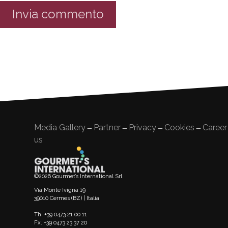
Media Gallery
Partner
Privacy
Cookies
Career
—
—
—
—
us
©2026 Gourmet’s International Srl
Via Monte Ivigna 19
39010 Cermes (BZ) | Italia
Th. +39 0473 21 00 11
Fx. +39 0473 23 37 20