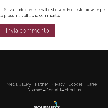
Salva il mio nome, email e sito web in questo browser per
la prossima volta che commento.
Media Gallery
Partner
Privacy
Cookies
Career
—
—
—
—
—
Sitemap
Contatti
About us
—
—