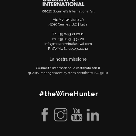
©2026 Gourmet’s International Srl
Via Monte Ivigna 19
39010 Cermes (BZ) | Italia
Th. +39 0473 21 00 11
Fx. +39 0473 23 37 20
info@meranowinefestival.com
P.IVA/MwSt. 01505020212
La nostra missione
Gourmet's International è certificata con il
quality management system certificate ISO 9001
#theWineHunter