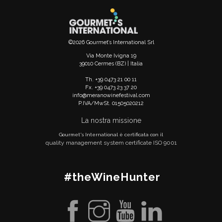
©2026 Gourmet’s International Srl
Via Monte Ivigna 19
39010 Cermes (BZ) | Italia
Th. +39 0473 21 00 11
Fx. +39 0473 23 37 20
info@meranowinefestival.com
P.IVA/MwSt. 01505020212
La nostra missione
Gourmet's International è certificata con il
quality management system certificate ISO 9001
#theWineHunter