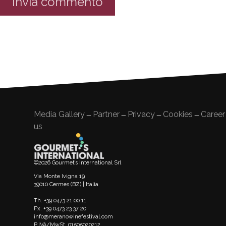
Media Gallery
Partner
Privacy
Cookies
Career
—
—
—
—
us
©2026 Gourmet’s International Srl
Via Monte Ivigna 19
39010 Cermes (BZ) | Italia
Th. +39 0473 21 00 11
Fx. +39 0473 23 37 20
info@meranowinefestival.com
P.IVA/MwSt. 01505020212