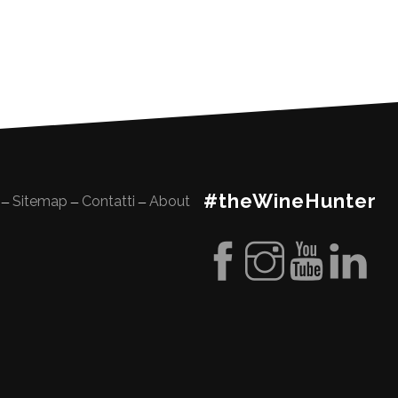
#theWineHunter
Sitemap
Contatti
About
—
—
—