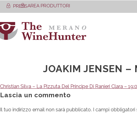
Skip
AREA PRODUTTORI
PRESS
to
content
JOAKIM JENSEN – 
Navigazione
Christian Silva – La Pizzuta Del Principe Di Ranieri Clara – 19:
Lascia un commento
articoli
Il tuo indirizzo email non sarà pubblicato.
I campi obbligator