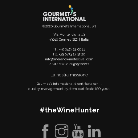
©2026 Gourmet’s International Srl
Via Monte Ivigna 19
39010 Cermes (BZ) | Italia
Th. +39 0473 21 00 11
Fx. +39 0473 23 37 20
info@meranowinefestival.com
P.IVA/MwSt. 01505020212
La nostra missione
Gourmet's International è certificata con il
quality management system certificate ISO 9001
#theWineHunter