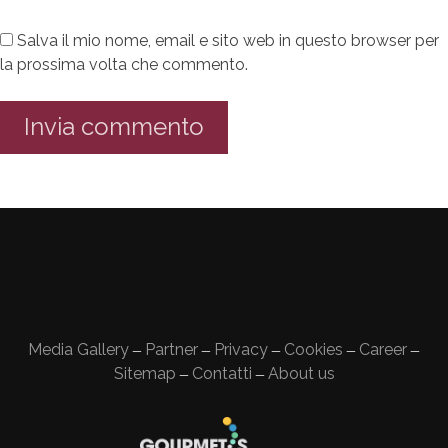
Salva il mio nome, email e sito web in questo browser per
la prossima volta che commento.
Media Gallery
Partner
Privacy
Cookies
Career
—
—
—
—
—
Sitemap
Contatti
About us
—
—