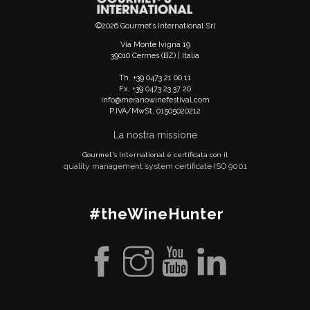
©2026 Gourmet’s International Srl
Via Monte Ivigna 19
39010 Cermes (BZ) | Italia
Th. +39 0473 21 00 11
Fx. +39 0473 23 37 20
info@meranowinefestival.com
P.IVA/MwSt. 01505020212
La nostra missione
Gourmet's International è certificata con il
quality management system certificate ISO 9001
#theWineHunter