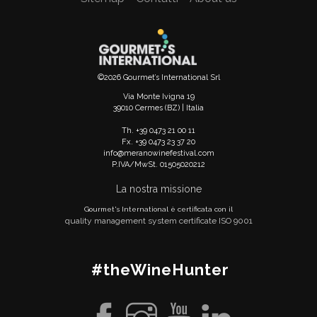
©2026 Gourmet’s International Srl
Via Monte Ivigna 19
39010 Cermes (BZ) | Italia
Th. +39 0473 21 00 11
Fx. +39 0473 23 37 20
info@meranowinefestival.com
P.IVA/MwSt. 01505020212
La nostra missione
Gourmet's International è certificata con il
quality management system certificate ISO 9001
#theWineHunter