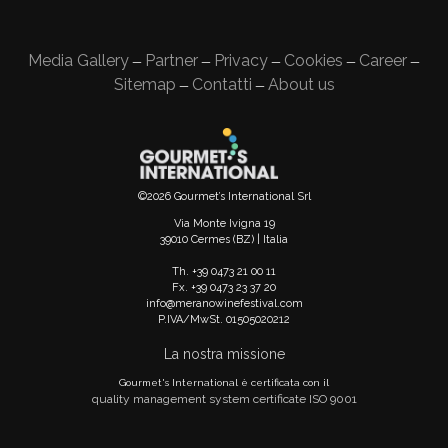
Media Gallery
Partner
Privacy
Cookies
Career
—
—
—
—
—
Sitemap
Contatti
About us
—
—
©2026 Gourmet’s International Srl
Via Monte Ivigna 19
39010 Cermes (BZ) | Italia
Th. +39 0473 21 00 11
Fx. +39 0473 23 37 20
info@meranowinefestival.com
P.IVA/MwSt. 01505020212
La nostra missione
Gourmet's International è certificata con il
quality management system certificate ISO 9001