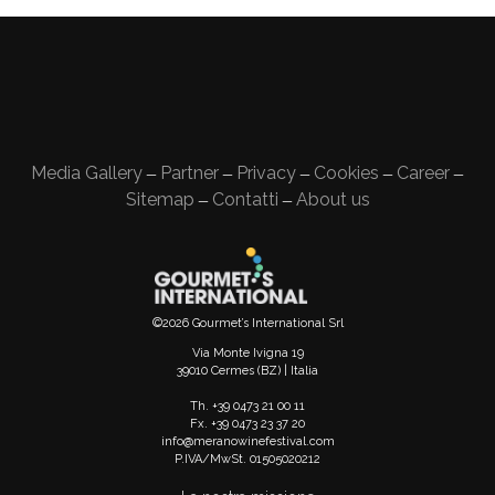
Media Gallery
Partner
Privacy
Cookies
Career
—
—
—
—
—
Sitemap
Contatti
About us
—
—
©2026 Gourmet’s International Srl
Via Monte Ivigna 19
39010 Cermes (BZ) | Italia
Th. +39 0473 21 00 11
Fx. +39 0473 23 37 20
info@meranowinefestival.com
P.IVA/MwSt. 01505020212