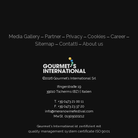
Media Gallery
Partner
Privacy
Cookies
Career
—
—
—
—
—
Sitemap
Contatti
About us
—
—
©2026 Gourmet’s International Srl
Ifingerstraße 19
39010 Tscherms (BZ) | Italien
T. +39 0473 21 00 11
F. +39 0473 23 37 20
info@meranowinefestival.com
MwSt. 01505020212
Gourmet's International ist zertifiziert mit
quality management system certificate ISO 9001