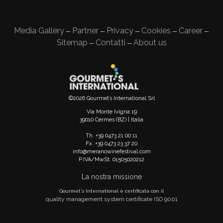
Media Gallery
Partner
Privacy
Cookies
Career
—
—
—
—
—
Sitemap
Contatti
About us
—
—
©2026 Gourmet’s International Srl
Via Monte Ivigna 19
39010 Cermes (BZ) | Italia
Th. +39 0473 21 00 11
Fx. +39 0473 23 37 20
info@meranowinefestival.com
P.IVA/MwSt. 01505020212
La nostra missione
Gourmet's International è certificata con il
quality management system certificate ISO 9001