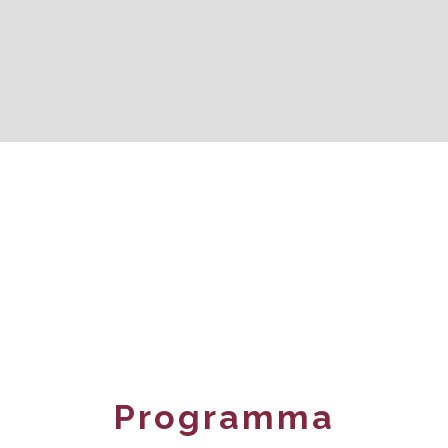
Per informazioni sull’accredito stampa mandare
un’email a
gourmet@italcam.de
Il ticket per l’evento è acquistabile
direttamente all’entrata del evento
Foyer Ovalhalle, Museumsquartier Vienna
Programma