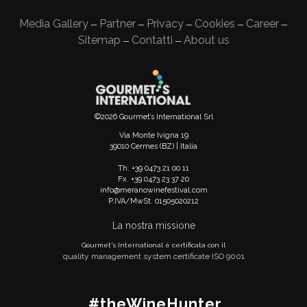
Media Gallery
Partner
Privacy
Cookies
Career
—
—
—
—
—
Sitemap
Contatti
About us
—
—
©2026 Gourmet’s International Srl
Via Monte Ivigna 19
39010 Cermes (BZ) | Italia
Th. +39 0473 21 00 11
Fx. +39 0473 23 37 20
info@meranowinefestival.com
P.IVA/MwSt. 01505020212
La nostra missione
Gourmet's International è certificata con il
quality management system certificate ISO 9001
#theWineHunter