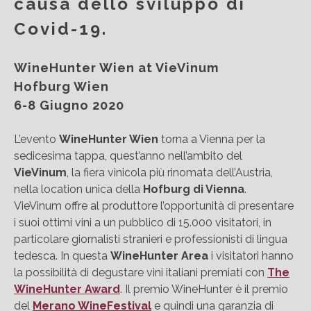
causa dello sviluppo di
Covid-19.
WineHunter Wien at VieVinum
Hofburg Wien
6-8 Giugno 2020
L’evento
WineHunter Wien
torna a Vienna per la
sedicesima tappa, quest’anno nell’ambito del
VieVinum
, la fiera vinicola più rinomata dell’Austria,
nella location unica della
Hofburg di Vienna
.
VieVinum offre al produttore l’opportunità di presentare
i suoi ottimi vini a un pubblico di 15.000 visitatori, in
particolare giornalisti stranieri e professionisti di lingua
tedesca. In questa
WineHunter Area
i visitatori hanno
la possibilità di degustare vini italiani premiati con
The
WineHunter Award
. Il premio WineHunter è il premio
del
Merano WineFestival
e quindi una garanzia di