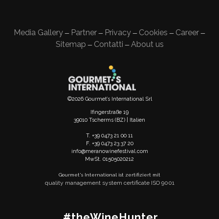
Media Gallery
Partner
Privacy
Cookies
Career
—
—
—
—
—
Sitemap
Contatti
About us
—
—
©2026 Gourmet’s International Srl
Ifingerstraße 19
39010 Tscherms (BZ) | Italien
T. +39 0473 21 00 11
F. +39 0473 23 37 20
info@meranowinefestival.com
MwSt. 01505020212
Gourmet's International ist zertifiziert mit
quality management system certificate ISO 9001
#theWineHunter