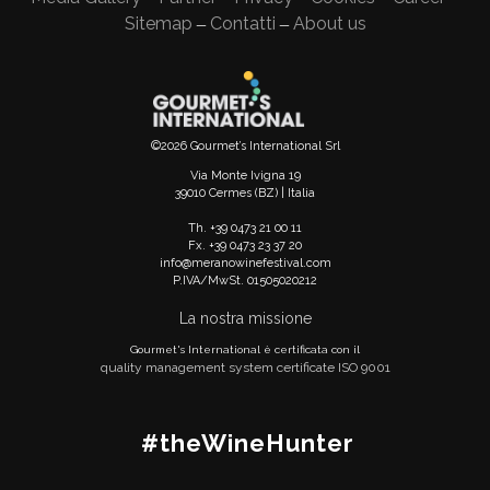
Sitemap
Contatti
About us
—
—
©2026 Gourmet’s International Srl
Via Monte Ivigna 19
39010 Cermes (BZ) | Italia
Th. +39 0473 21 00 11
Fx. +39 0473 23 37 20
info@meranowinefestival.com
P.IVA/MwSt. 01505020212
La nostra missione
Gourmet's International è certificata con il
quality management system certificate ISO 9001
#theWineHunter