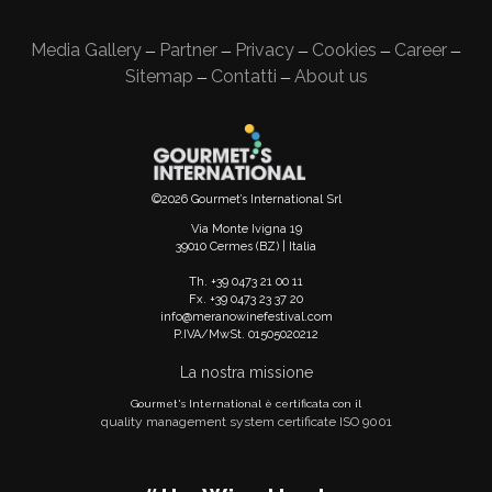
Media Gallery
Partner
Privacy
Cookies
Career
—
—
—
—
—
Sitemap
Contatti
About us
—
—
©2026 Gourmet’s International Srl
Via Monte Ivigna 19
39010 Cermes (BZ) | Italia
Th. +39 0473 21 00 11
Fx. +39 0473 23 37 20
info@meranowinefestival.com
P.IVA/MwSt. 01505020212
La nostra missione
Gourmet's International è certificata con il
quality management system certificate ISO 9001