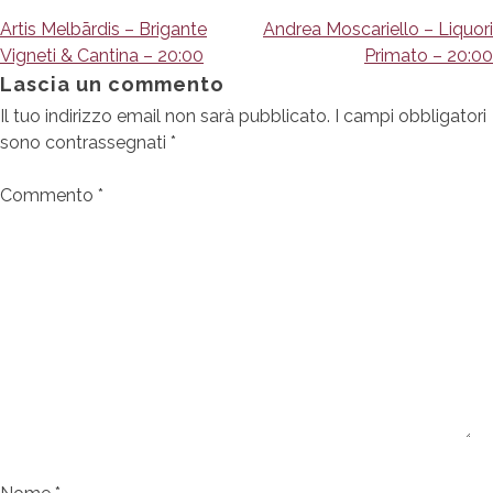
Navigazione
Artis Melbārdis – Brigante
Andrea Moscariello – Liquori
Vigneti & Cantina – 20:00
Primato – 20:00
articoli
Lascia un commento
Il tuo indirizzo email non sarà pubblicato.
I campi obbligatori
sono contrassegnati
*
Commento
*