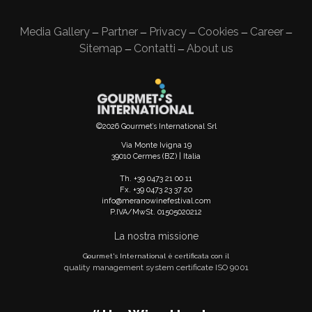
Media Gallery
Partner
Privacy
Cookies
Career
—
—
—
—
—
Sitemap
Contatti
About us
—
—
©2026 Gourmet’s International Srl
Via Monte Ivigna 19
39010 Cermes (BZ) | Italia
Th. +39 0473 21 00 11
Fx. +39 0473 23 37 20
info@meranowinefestival.com
P.IVA/MwSt. 01505020212
La nostra missione
Gourmet's International è certificata con il
quality management system certificate ISO 9001