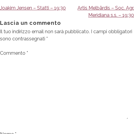
Navigazione
Joakim Jensen – Statti – 19:30
Artis Melbārdis – Soc. Agr.
Meridiana s.s. – 19:30
articoli
Lascia un commento
Il tuo indirizzo email non sarà pubblicato.
I campi obbligatori
sono contrassegnati
*
Commento
*