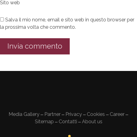
Sito web
Salva il mio nome, email e sito web in questo browser per
la prossima volta che commento.
Media Gallery
Partner
Privacy
Cookies
Career
—
—
—
—
—
Sitemap
Contatti
About us
—
—