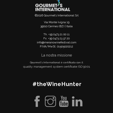
©2026 Gourmet’s International Srl
Via Monte Ivigna 19
39010 Cermes (BZ) | Italia
Th. +39 0473 21 00 11
Fx. +39 0473 23 37 20
info@meranowinefestival.com
P.IVA/MwSt. 01505020212
La nostra missione
Gourmet's International è certificata con il
quality management system certificate ISO 9001
#theWineHunter