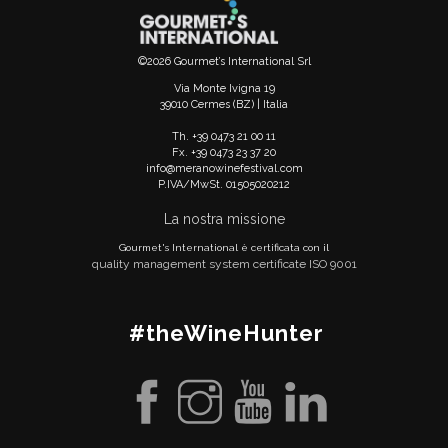
©2026 Gourmet’s International Srl
Via Monte Ivigna 19
39010 Cermes (BZ) | Italia
Th. +39 0473 21 00 11
Fx. +39 0473 23 37 20
info@meranowinefestival.com
P.IVA/MwSt. 01505020212
La nostra missione
Gourmet's International è certificata con il
quality management system certificate ISO 9001
#theWineHunter