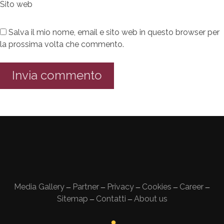
Sito web
Salva il mio nome, email e sito web in questo browser per
la prossima volta che commento.
Media Gallery
Partner
Privacy
Cookies
Career
—
—
—
—
—
Sitemap
Contatti
About us
—
—