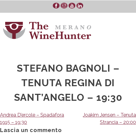
Skip
to
content
STEFANO BAGNOLI –
TENUTA REGINA DI
SANT’ANGELO – 19:30
Navigazione
Andrea D’ercole – Spadafora
Joakim Jensen – Tenuta
1915 – 19:30
Strancia – 20:00
articoli
Lascia un commento