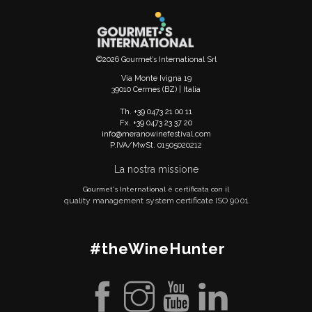
©2026 Gourmet’s International Srl
Via Monte Ivigna 19
39010 Cermes (BZ) | Italia
Th. +39 0473 21 00 11
Fx. +39 0473 23 37 20
info@meranowinefestival.com
P.IVA/MwSt. 01505020212
La nostra missione
Gourmet's International è certificata con il
quality management system certificate ISO 9001
#theWineHunter