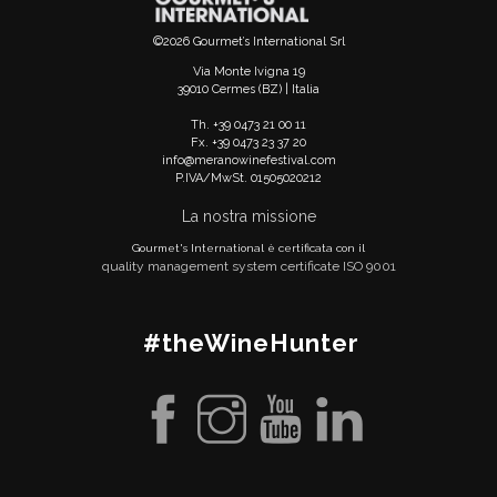
©2026 Gourmet’s International Srl
Via Monte Ivigna 19
39010 Cermes (BZ) | Italia
Th. +39 0473 21 00 11
Fx. +39 0473 23 37 20
info@meranowinefestival.com
P.IVA/MwSt. 01505020212
La nostra missione
Gourmet's International è certificata con il
quality management system certificate ISO 9001
#theWineHunter