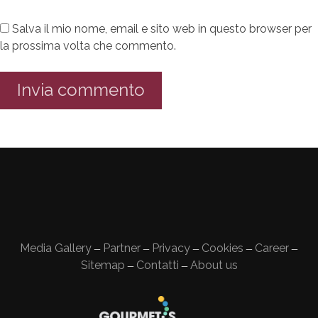
Salva il mio nome, email e sito web in questo browser per
la prossima volta che commento.
Media Gallery
Partner
Privacy
Cookies
Career
—
—
—
—
—
Sitemap
Contatti
About us
—
—