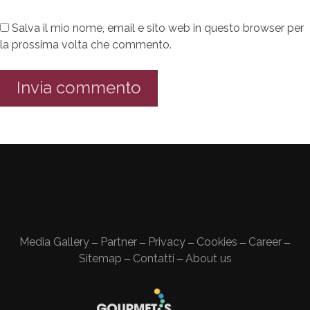
Salva il mio nome, email e sito web in questo browser per
la prossima volta che commento.
Media Gallery
Partner
Privacy
Cookies
Career
—
—
—
—
—
Sitemap
Contatti
About us
—
—