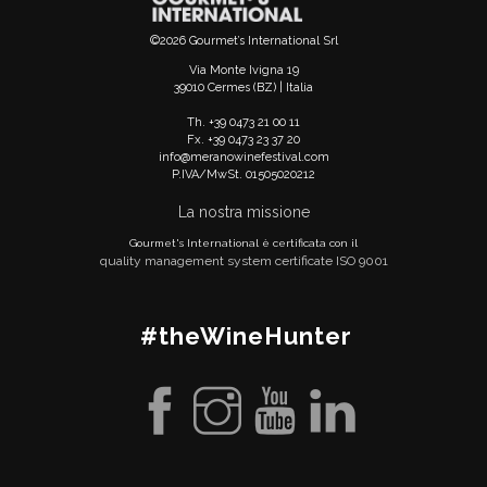
©2026 Gourmet’s International Srl
Via Monte Ivigna 19
39010 Cermes (BZ) | Italia
Th. +39 0473 21 00 11
Fx. +39 0473 23 37 20
info@meranowinefestival.com
P.IVA/MwSt. 01505020212
La nostra missione
Gourmet's International è certificata con il
quality management system certificate ISO 9001
#theWineHunter