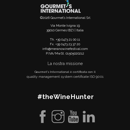
©2026 Gourmet’s International Srl
Via Monte Ivigna 19
39010 Cermes (BZ) | Italia
Th. +39 0473 21 00 11
Fx. +39 0473 23 37 20
info@meranowinefestival.com
P.IVA/MwSt. 01505020212
La nostra missione
Gourmet's International è certificata con il
quality management system certificate ISO 9001
#theWineHunter