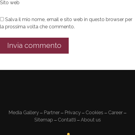
Sito web
Salva il mio nome, email e sito web in questo browser per
la prossima volta che commento.
Media Gallery
Partner
Privacy
Cookies
Career
—
—
—
—
—
Sitemap
Contatti
About us
—
—