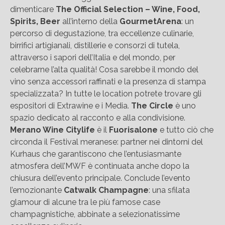
dimenticare
The Official Selection – Wine, Food,
Spirits, Beer
all’interno della
GourmetArena
: un
percorso di degustazione, tra eccellenze culinarie,
birrifici artigianali, distillerie e consorzi di tutela,
attraverso i sapori dell’Italia e del mondo, per
celebrarne l’alta qualità! Cosa sarebbe il mondo del
vino senza accessori raffinati e la presenza di stampa
specializzata? In tutte le location potrete trovare gli
espositori di Extrawine e i Media.
The Circle
è uno
spazio dedicato al racconto e alla condivisione.
Merano Wine Citylife
è il
Fuorisalone
e tutto ciò che
circonda il Festival meranese: partner nei dintorni del
Kurhaus che garantiscono che l’entusiasmante
atmosfera dell’MWF è continuata anche dopo la
chiusura dell’evento principale. Conclude l’evento
l’emozionante
Catwalk Champagne
: una sfilata
glamour di alcune tra le più famose case
champagnistiche, abbinate a selezionatissime