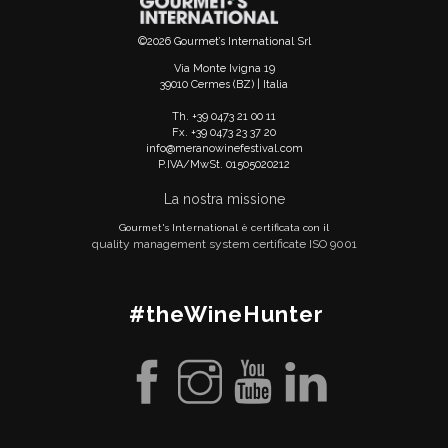
©2026 Gourmet’s International Srl
Via Monte Ivigna 19
39010 Cermes (BZ) | Italia
Th. +39 0473 21 00 11
Fx. +39 0473 23 37 20
info@meranowinefestival.com
P.IVA/MwSt. 01505020212
La nostra missione
Gourmet's International è certificata con il
quality management system certificate ISO 9001
#theWineHunter